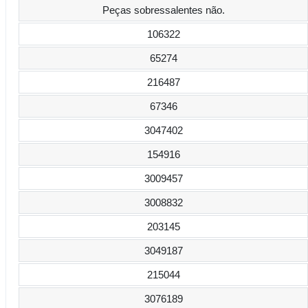
Peças sobressalentes não.
106322
65274
216487
67346
3047402
154916
3009457
3008832
203145
3049187
215044
3076189