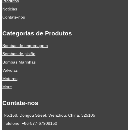
Produtos
Notícias
Contate-nos
Categorias de Produtos
Bombas de engrenagem
Bombas de pistão
Bombas Marinhas
Válvulas
Motores
More
Contate-nos
No.168, Dongou Street, Wenzhou, China, 325105
Telefone:
+86-577-67909150