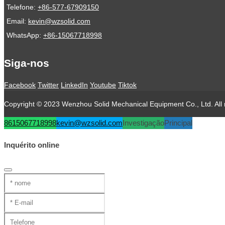
Telefone:
+86-577-67909150
Email:
kevin@wzsolid.com
WhatsApp:
+86-15067718998
Siga-nos
Facebook
Twitter
LinkedIn
Youtube
Tiktok
Copyright © 2023 Wenzhou Solid Mechanical Equipment Co., Ltd. All r
8615067718998
kevin@wzsolid.com
Investigação
Principal
Inquérito online