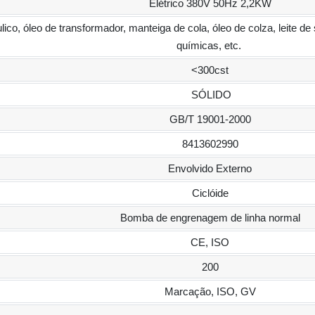
Elétrico 380V 50Hz 2,2KW
ulico, óleo de transformador, manteiga de cola, óleo de colza, leite de 
químicas, etc.
<300cst
SÓLIDO
GB/T 19001-2000
8413602990
Envolvido Externo
Ciclóide
Bomba de engrenagem de linha normal
CE, ISO
200
Marcação, ISO, GV