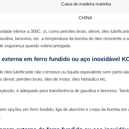
Caixa de madeira marinha
CHINA
ade inferior a 300C. st, como petróleo bruto, diesel, óleo lubrifica
 gasolina, benzeno, etc. a temperatura da bomba de óleo resistente 
 de segurança quando sobrecarregada.
externa em ferro fundido ou aço inoxidável K
óleo lubrificante não corrosivo ou líquido equivalente sem partícu
iesel, petróleo bruto, óleo de motor, óleo hidráulico etc.
losão, é adequado para transferência de gasolina e benzeno. Também
tem opções em ferro fundido, liga de alumínio e corpo da bomba em
.