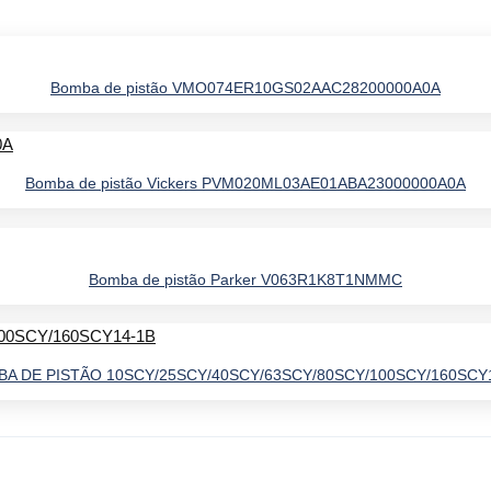
Bomba de pistão VMO074ER10GS02AAC28200000A0A
Bomba de pistão Vickers PVM020ML03AE01ABA23000000A0A
Bomba de pistão Parker V063R1K8T1NMMC
A DE PISTÃO 10SCY/25SCY/40SCY/63SCY/80SCY/100SCY/160SCY