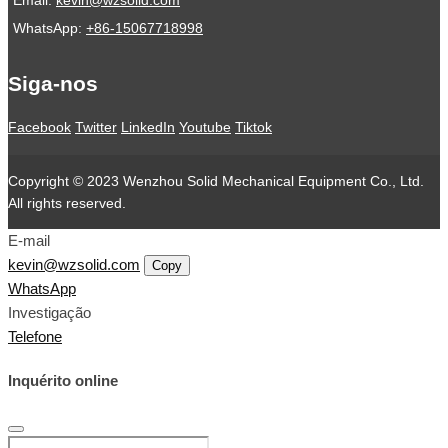
WhatsApp:
+86-15067718998
Siga-nos
Facebook
Twitter
LinkedIn
Youtube
Tiktok
Copyright © 2023 Wenzhou Solid Mechanical Equipment Co., Ltd.
All rights reserved.
E-mail
kevin@wzsolid.com
Copy
WhatsApp
Investigação
Telefone
Inquérito online