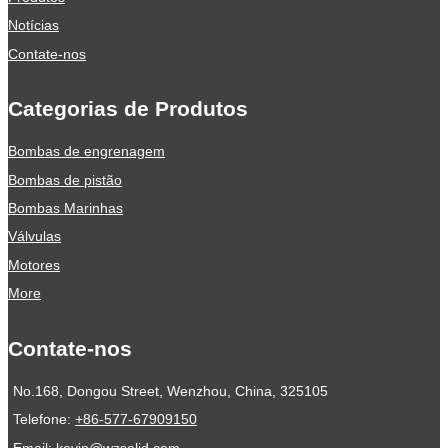
Notícias
Contate-nos
Categorias de Produtos
Bombas de engrenagem
Bombas de pistão
Bombas Marinhas
Válvulas
Motores
More
Contate-nos
No.168, Dongou Street, Wenzhou, China, 325105
Telefone:
+86-577-67909150
Email:
kevin@wzsolid.com